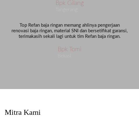
Bpk Gilang
Tangerang
Top Refan baja ringan memang ahlinya pengerjaan
renovasi baja ringan, material SNI dan bersetifikat garansi,
terimakasih sekali lagi untuk tim Refan baja ringan.
Bpk Tomi
Bekasi
Mitra Kami